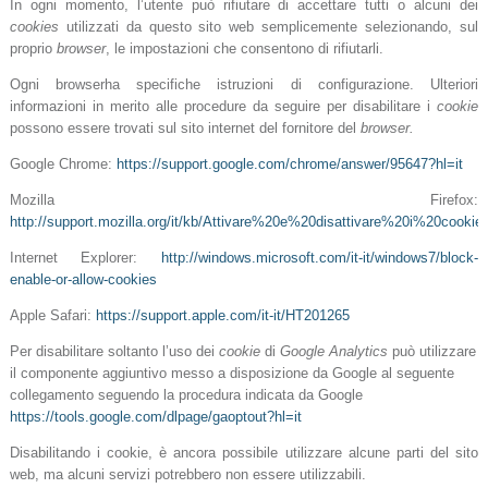
In ogni momento, l’utente può rifiutare di accettare tutti o alcuni dei
cookies
utilizzati da questo sito web semplicemente selezionando, sul
proprio
browser
, le impostazioni che consentono di rifiutarli.
Ogni browserha specifiche istruzioni di configurazione. Ulteriori
informazioni in merito alle procedure da seguire per disabilitare i
cookie
possono essere trovati sul sito internet del fornitore del
browser.
Google Chrome:
https://support.google.com/chrome/answer/95647?hl=it
Mozilla Firefox:
http://support.mozilla.org/it/kb/Attivare%20e%20disattivare%20i%20cookie
Internet Explorer:
http://windows.microsoft.com/it-it/windows7/block-
enable-or-allow-cookies
Apple Safari:
https://support.apple.com/it-it/HT201265
Per disabilitare soltanto l’uso dei
cookie
di
Google Analytics
può utilizzare
il componente aggiuntivo messo a disposizione da Google al seguente
collegamento seguendo la procedura
indicata da Google
https://tools.google.com/dlpage/gaoptout?hl=it
Disabilitando i cookie, è ancora possibile utilizzare alcune parti del sito
web, ma alcuni servizi potrebbero non essere utilizzabili.