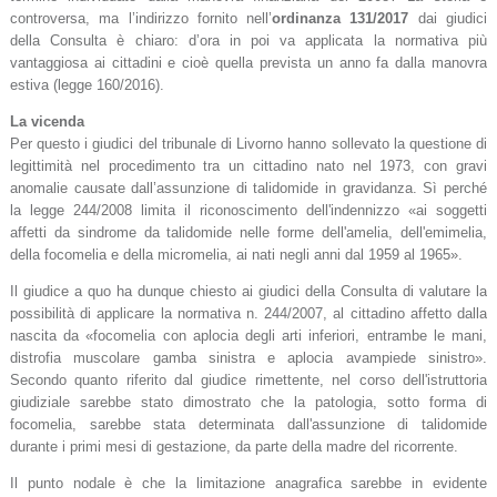
controversa, ma l’indirizzo fornito nell’
ordinanza 131/2017
dai giudici
della Consulta è chiaro: d’ora in poi va applicata la normativa più
vantaggiosa ai cittadini e cioè quella prevista un anno fa dalla manovra
estiva (legge 160/2016).
La vicenda
Per questo i giudici del tribunale di Livorno hanno sollevato la questione di
legittimità nel procedimento tra un cittadino nato nel 1973, con gravi
anomalie causate dall’assunzione di talidomide in gravidanza. Sì perché
la legge 244/2008 limita il riconoscimento dell'indennizzo «ai soggetti
affetti da sindrome da talidomide nelle forme dell'amelia, dell'emimelia,
della focomelia e della micromelia, ai nati negli anni dal 1959 al 1965».
Il giudice a quo ha dunque chiesto ai giudici della Consulta di valutare la
possibilità di applicare la normativa n. 244/2007, al cittadino affetto dalla
nascita da «focomelia con aplocia degli arti inferiori, entrambe le mani,
distrofia muscolare gamba sinistra e aplocia avampiede sinistro».
Secondo quanto riferito dal giudice rimettente, nel corso dell'istruttoria
giudiziale sarebbe stato dimostrato che la patologia, sotto forma di
focomelia, sarebbe stata determinata dall'assunzione di talidomide
durante i primi mesi di gestazione, da parte della madre del ricorrente.
Il punto nodale è che la limitazione anagrafica sarebbe in evidente