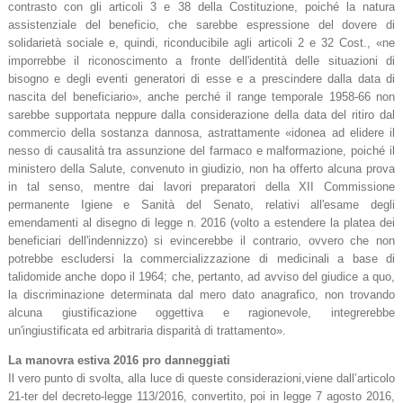
contrasto con gli articoli 3 e 38 della Costituzione, poiché la natura
assistenziale del beneficio, che sarebbe espressione del dovere di
solidarietà sociale e, quindi, riconducibile agli articoli 2 e 32 Cost., «ne
imporrebbe il riconoscimento a fronte dell'identità delle situazioni di
bisogno e degli eventi generatori di esse e a prescindere dalla data di
nascita del beneficiario», anche perché il range temporale 1958-66 non
sarebbe supportata neppure dalla considerazione della data del ritiro dal
commercio della sostanza dannosa, astrattamente «idonea ad elidere il
nesso di causalità tra assunzione del farmaco e malformazione, poiché il
ministero della Salute, convenuto in giudizio, non ha offerto alcuna prova
in tal senso, mentre dai lavori preparatori della XII Commissione
permanente Igiene e Sanità del Senato, relativi all'esame degli
emendamenti al disegno di legge n. 2016 (volto a estendere la platea dei
beneficiari dell'indennizzo) si evincerebbe il contrario, ovvero che non
potrebbe escludersi la commercializzazione di medicinali a base di
talidomide anche dopo il 1964; che, pertanto, ad avviso del giudice a quo,
la discriminazione determinata dal mero dato anagrafico, non trovando
alcuna giustificazione oggettiva e ragionevole, integrerebbe
un'ingiustificata ed arbitraria disparità di trattamento».
La manovra estiva 2016 pro danneggiati
Il vero punto di svolta, alla luce di queste considerazioni,viene dall’articolo
21-ter del decreto-legge 113/2016, convertito, poi in legge 7 agosto 2016,