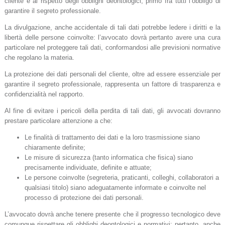
cliente e al rispetto degli obblighi deontologici, primo fra tutti l’obbligo di
garantire il segreto professionale.
La divulgazione, anche accidentale di tali dati potrebbe ledere i diritti e la
libertà delle persone coinvolte: l’avvocato dovrà pertanto avere una cura
particolare nel proteggere tali dati, conformandosi alle previsioni normative
che regolano la materia.
La protezione dei dati personali del cliente, oltre ad essere essenziale per
garantire il segreto professionale, rappresenta un fattore di trasparenza e
confidenzialità nel rapporto.
Al fine di evitare i pericoli della perdita di tali dati, gli avvocati dovranno
prestare particolare attenzione a che:
Le finalità di trattamento dei dati e la loro trasmissione siano
chiaramente definite;
Le misure di sicurezza (tanto informatica che fisica) siano
precisamente individuate, definite e attuate;
Le persone coinvolte (segreteria, praticanti, colleghi, collaboratori a
qualsiasi titolo) siano adeguatamente informate e coinvolte nel
processo di protezione dei dati personali.
L’avvocato dovrà anche tenere presente che il progresso tecnologico deve
comunque rispettare gli obblighi deontologici e normativi: pertanto, anche