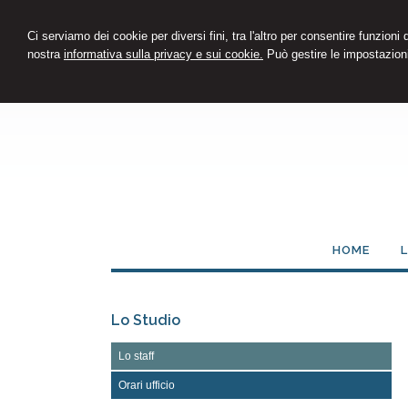
Ci serviamo dei cookie per diversi fini, tra l'altro per consentire funzioni
nostra
informativa sulla privacy e sui cookie.
Può gestire le impostazioni
HOME
Lo Studio
Lo staff
Orari ufficio