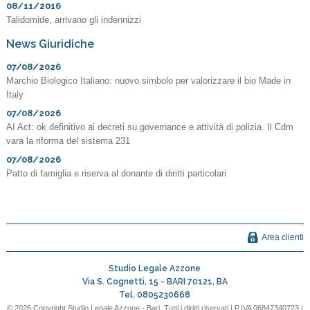
08/11/2016
Talidomide, arrivano gli indennizzi
News Giuridiche
07/08/2026
Marchio Biologico Italiano: nuovo simbolo per valorizzare il bio Made in
Italy
07/08/2026
AI Act: ok definitivo ai decreti su governance e attività di polizia. Il Cdm
vara la riforma del sistema 231
07/08/2026
Patto di famiglia e riserva al donante di diritti particolari
Area clienti
Studio Legale Azzone
Via S. Cognetti, 15 -
BARI
70121
,
BA
Tel.
0805230668
© 2026 Copyright Studio Legale Azzone - Bari. Tutti i diritti riservati | P.IVA 06847340723 |