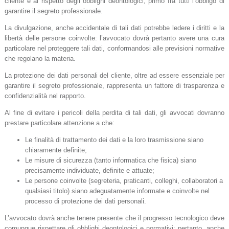
cliente e al rispetto degli obblighi deontologici, primo fra tutti l’obbligo di
garantire il segreto professionale.
La divulgazione, anche accidentale di tali dati potrebbe ledere i diritti e la
libertà delle persone coinvolte: l’avvocato dovrà pertanto avere una cura
particolare nel proteggere tali dati, conformandosi alle previsioni normative
che regolano la materia.
La protezione dei dati personali del cliente, oltre ad essere essenziale per
garantire il segreto professionale, rappresenta un fattore di trasparenza e
confidenzialità nel rapporto.
Al fine di evitare i pericoli della perdita di tali dati, gli avvocati dovranno
prestare particolare attenzione a che:
Le finalità di trattamento dei dati e la loro trasmissione siano
chiaramente definite;
Le misure di sicurezza (tanto informatica che fisica) siano
precisamente individuate, definite e attuate;
Le persone coinvolte (segreteria, praticanti, colleghi, collaboratori a
qualsiasi titolo) siano adeguatamente informate e coinvolte nel
processo di protezione dei dati personali.
L’avvocato dovrà anche tenere presente che il progresso tecnologico deve
comunque rispettare gli obblighi deontologici e normativi: pertanto, anche