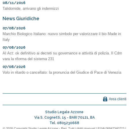
08/11/2016
Talidomide, arrivano gli indennizzi
News Giuridiche
07/08/2026
Marchio Biologico Italiano: nuovo simbolo per valorizzare il bio Made in
Italy
07/08/2026
AI Act: ok definitivo ai decreti su governance e attività di polizia. Il Cdm
vara la riforma del sistema 231
07/08/2026
Volo in ritardo o cancellato: la pronuncia del Giudice di Pace di Venezia
Area clienti
Studio Legale Azzone
Via S. Cognetti, 15 -
BARI
70121
,
BA
Tel.
0805230668
© 2026 Copyright Studio Legale Azzone - Bari. Tutti i diritti riservati | P.IVA 06847340723 |